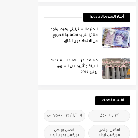
أخبار السوق[posts3]
الجنيه الاسترليني يهبط بقوه
متأثرا بتزايد احتمالية الخروج
من الاتحاد دون اتفاق
متابعة لقرار الفائدة الأمريكية
الليلة وتأُثيره على السوق
يونيو 2019
أقسام تهمك
أخبار السوق
إستراتيجيات فوركس
افضل بونص
افضل بونص
فوركس ايداع
فوركس بدون ايداع