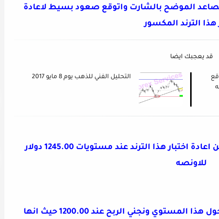
 الصاعد الموضح بالشارت واتوقع صعود بسيط لاعادة
 هذا الترند المكسور
قد يعجبك ايضا
قع
التحليل الفني للذهب يوم 8 مايو 2017
ه
الذهب من الممكن ان يعود للهبوط من اعادة اختبار هذا الترند عند مستويات 1245.00 دولار
للاونصه
من الممكن ان نبدأ في فتح مراكز بيع حول هذا المستوي ونجني الربح عند 1200.00 حيث انها