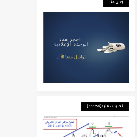
إعلن هنا
تحليلات فنيه[posts4]