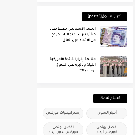
أخبار السوق[posts3]
الجنيه الاسترليني يهبط بقوه
متأثرا بتزايد احتمالية الخروج
من الاتحاد دون اتفاق
متابعة لقرار الفائدة الأمريكية
الليلة وتأُثيره على السوق
يونيو 2019
أقسام تهمك
أخبار السوق
إستراتيجيات فوركس
افضل بونص
افضل بونص
فوركس ايداع
فوركس بدون ايداع