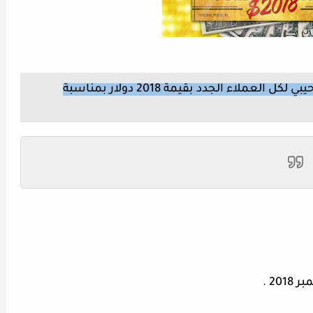
تقدم شركة freshforex عرض بونص ترحيبي لكل العملاء الجدد بقيمة 2018 دولار بمناسبة