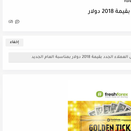
For
(2)