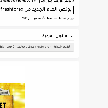
بونص فوركس بدون ايداع
ex No deposit bonus 2018
بونص العام الجديد من freshforex بقيمة 2018 دولار
Ibrahim El-masry
24 نوفمبر 2018
العناوين الفرعية
تقدم شركة freshforex عرض بونص ترحيبي لكل العملاء الجدد بقيمة 2018 دولار بمناسبة العام الجديد