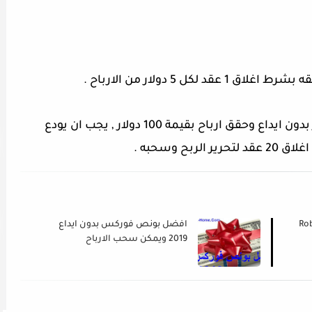
ل 5 دولار من الارباح .
مثال : حصل العميل علي بونص 2018 دولار بدون ايداع وحقق ارباح بقيمة 100 دولار , يجب ان يودع
افضل بونص فوركس بدون ايداع
2019 ويمكن سحب الارباح