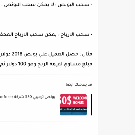
- سحب البونص : لا يمكن سحب البونص .
- سحب الارباح : يمكن سحب الارباح المحققه بشرط اغلاق 1 عقد لك
مبلغ مساوي لقيمة الربح وهو 100 دولار ثم اغلاق 20 عقد لتحرير الربح وسحبه .
قد يعجبك ايضا
بونص ترحيبي 30$ شركة Roboforex