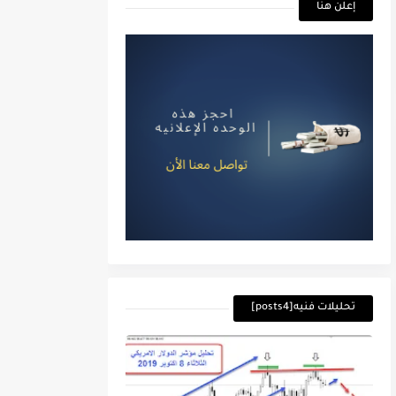
إعلن هنا
تحليلات فنيه[posts4]