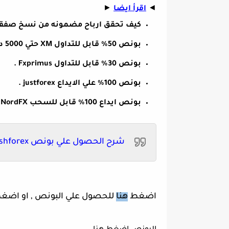
◄
اقرأ ايضا
►
كيف تحقق ارباح مضمونه من نسخ صفقا
بونص 50% قابل للتداول XM حتي 5000 دولار
بونص 30% قابل للتداول Fxprimus .
بونص 100% علي الايداع justforex .
بونص ايداع 100% قابل للسحب NordFX
.
شرح الحصول علي بونص freshforex
اضغط
هنا
للحصول علي البونص , او اضغط 