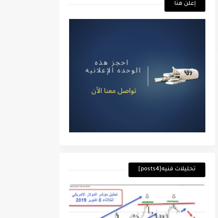
إعلن هنا
تحليلات فنيه[posts4]