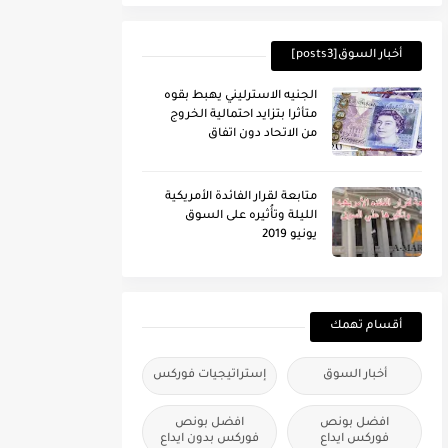
أخبار السوق[posts3]
الجنيه الاسترليني يهبط بقوه
متأثرا بتزايد احتمالية الخروج
من الاتحاد دون اتفاق
متابعة لقرار الفائدة الأمريكية
الليلة وتأُثيره على السوق
يونيو 2019
أقسام تهمك
أخبار السوق
إستراتيجيات فوركس
افضل بونص
افضل بونص
فوركس ايداع
فوركس بدون ايداع