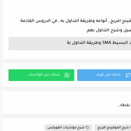
نج افريج , أنواعه وطريقة التداول به , في الدروس القادمة
صيل وشرح التداول بهم.
قة التداول بة
استراتيجية كسر شمعة الساعة 9 صباحا وتحقيق 20 نقطة بسهولة استراتيجية فوركس بسيطة
شرح الموفينج افريج
شرح مؤشرات الفوركس