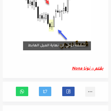
شمعة دوجي في نهاية الميل الهابط
بقلم :: نونا Nona