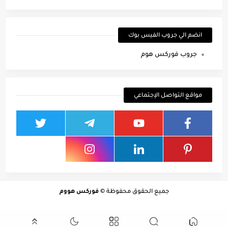
انضم الي جروب الفيس بوك
جروب فوركس هوم
مواقع التواصل الإجتماعي
جميع الحقوق محفوظة ©
فوركس هووم