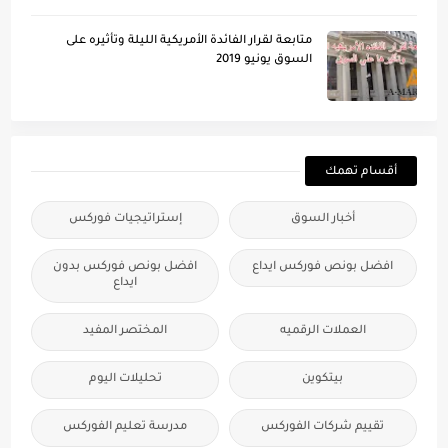
متابعة لقرار الفائدة الأمريكية الليلة وتأُثيره على
السوق يونيو 2019
أقسام تهمك
أخبار السوق
إستراتيجيات فوركس
افضل بونص فوركس ايداع
افضل بونص فوركس بدون
ايداع
العملات الرقميه
المختصر المفيد
بيتكوين
تحليلات اليوم
تقييم شركات الفوركس
مدرسة تعليم الفوركس