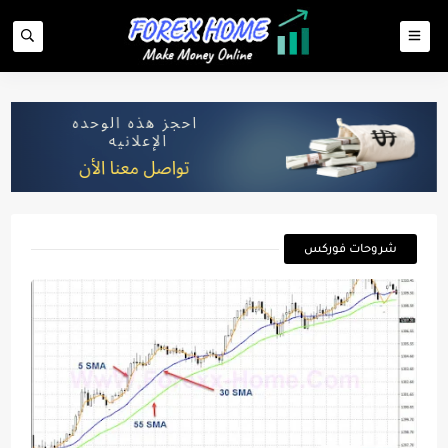
شروحات فوركس