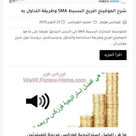
شرح الموفينج افريج البسيط SMA وطريقة التداول به
فوركس هووم
تعليم الفوركس
23 أكتوبر 2019
المتوسط المتحرك البسيط SMA في الدرس السابق تعرفنا على ما هو
الموفينج افريج وطريقة استخدامه والتداول به ونستكمل دروسنا حول شرح
مؤشر ال...
اقرأ المزيد
ما هي افضل استراتيجية فوركس مربحة للمبتدئين