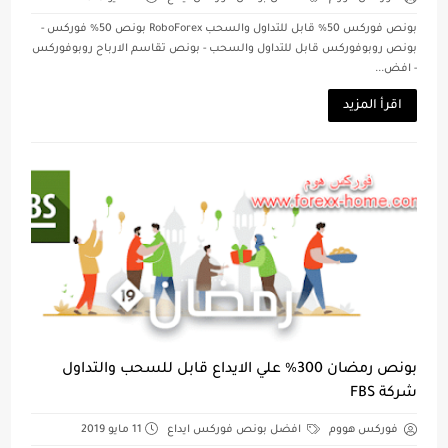
بونص فوركس 50% قابل للتداول والسحب RoboForex بونص 50% فوركس -
بونص روبوفوركس قابل للتداول والسحب - بونص تقاسم الارباح روبوفوركس
- افض...
اقرأ المزيد
بونص رمضان 300% علي الايداع قابل للسحب والتداول
شركة FBS
فوركس هووم
افضل بونص فوركس ايداع
11 مايو 2019