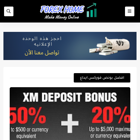
افضل بونص فوركس ايداع