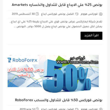
بونص 25% علي الايداع قابل للتداول والخساره Amarkets
فوركس هووم
افضل بونص فوركس ايداع
30 أغسطس 2019
تقدم شركة ايماركتس عرض بونص قوي علي الايداع بقيمة 25% علي اي ايداع ,
يمكن لكل عميل الحصول علي بونص ايداع يصل ل 5000 دولار , البونص ...
اقرأ المزيد
بونص فوركس 50% قابل للتداول والسحب RoboForex
فوركس هووم
افضل بونص فوركس ايداع
12 مايو 2019