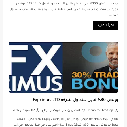
بونص رمضان 300% علي الايداع قابل للسحب والتداول شركة FBS بونص
فوركس رمضان من شركة اف بي اس 300% علي الايداع قابل للسحب والتداول
- بون...
اقرأ المزيد
بونص 30% قابل للتداول شركة Fxprimus LTD
Ibrahim El-masry
افضل بونص فوركس ايداع
02 سبتمبر 2017
تقدم شركة fxprimus عرض بونص علي الايداعات بقيمة 30% لكل العملاء
مميزات عرض بونص 30% شركة fxprimus - اهم ميزه في هذا البونص هي ا...