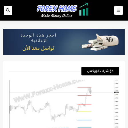
مؤشرات فوركس