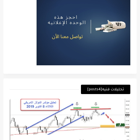
تحليلات فنيه[posts4]