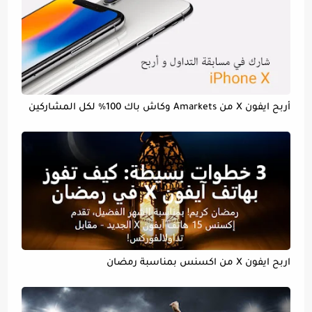
أربح ايفون X من Amarkets وكاش باك 100% لكل المشاركين
اربح ايفون X من اكسنس بمناسبة رمضان