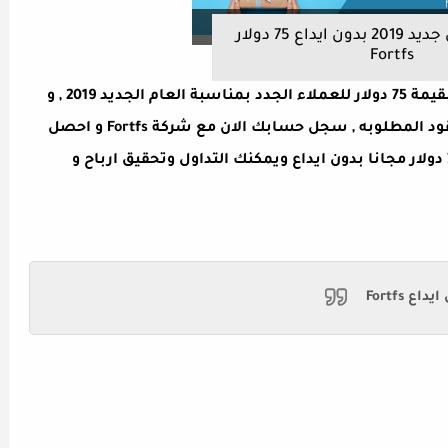
بونص فوركس جديد 2019 بدون ايداع 75 دولار
Fortfs
اطلقت شركة Fortfs بونص جديد بدون ايداع بقيمة 75 دولار للعملاء الجدد بمناسبة العام الجديد 2019 , و
يمكن سحب البونص و الارباح بعد انهاء العقود المطلوبه , سجل حسابك الان مع شركة Fortfs و احصل
علي بونص فوركس بدون ايداع 2019 بقيمة 75 دولار مجانا بدون ايداع ويمكنك التداول وتحقيق ارباح و