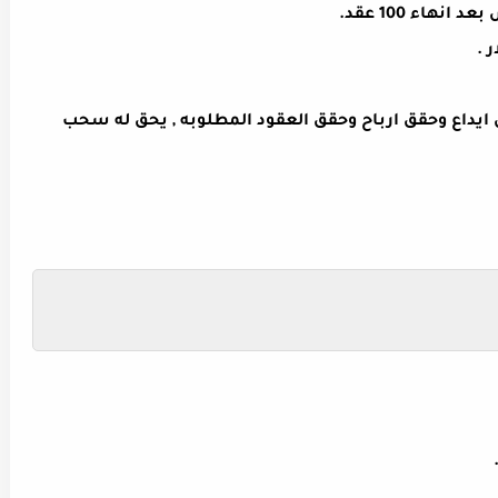
هاء 100 عقد.
لي بونص 75 دولار بدون ايداع وحقق ارباح وحقق العقود المطلوبه , يحق له سحب