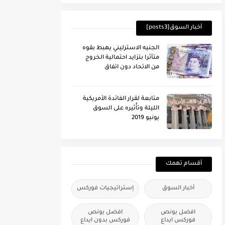
أخبار السوق[posts3]
الجنيه الاسترليني يهبط بقوه
متأثرا بتزايد احتمالية الخروج
من الاتحاد دون اتفاق
متابعة لقرار الفائدة الأمريكية
الليلة وتأُثيره على السوق
يونيو 2019
أقسام تهمك
أخبار السوق
إستراتيجيات فوركس
افضل بونص
افضل بونص
فوركس ايداع
فوركس بدون ايداع