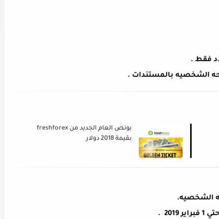
د فقط .
حه الشخصيه بالمستندات .
بونص العام الجديد من freshforex
بقيمة 2018 دولار
ه الشخصيه.