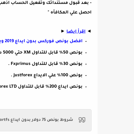
احصل علي المكافأه "
◄
اقرأ ايضا
►
افضل بونص فوركس بدون ايداع 2019 ويمكن سحب الارباح.
بونص 50% قابل للتداول XM حتي 5000 دولار
بونص 30% قابل للتداول Fxprimus .
بونص 100% علي الايداع justforex .
بونص ايداع 200% قابل للتداول Liteforex LTD .
شروط بونص 75 دولار بدون ايداع
ortfs