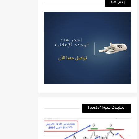
إعلن هنا
تحليلات فنيه[posts4]