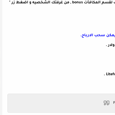
- بعد قبول مستنداتك وتفعيل الحساب اذهب لقسم المكافأت bonus , من غرفتك الشخصيه و اضغط زر "
.
F