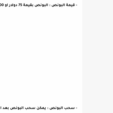
- قيمة البونص : البونص بقيمة 75 دولار او 7500 سنت .
- سحب البونص : يمكن سحب البونص بعد انهاء 100 