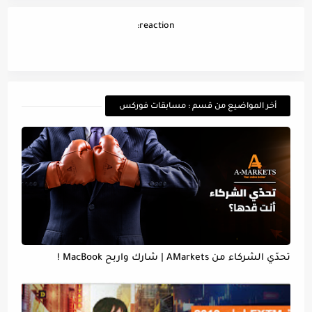
reaction:
أخر المواضيع من قسم : مسابقات فوركس
تحدّي الشركاء من AMarkets | شارك واربح MacBook !