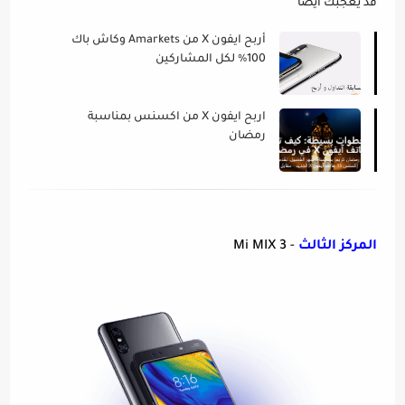
قد يعجبك ايضا
أربح ايفون X من Amarkets وكاش باك
100% لكل المشاركين
اربح ايفون X من اكسنس بمناسبة
رمضان
المركز الثالث
- Mi MIX 3