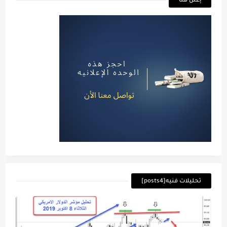
إعلن هنا
تحليلات فنيه[posts4]