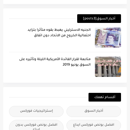
أخبار السوق[posts3]
الجنيه الاسترليني يهبط بقوه متأثرا بتزايد
احتمالية الخروج من الاتحاد دون اتفاق
متابعة لقرار الفائدة الأمريكية الليلة وتأُثيره على
السوق يونيو 2019
أقسام تهمك
أخبار السوق
إستراتيجيات فوركس
افضل بونص فوركس ايداع
افضل بونص فوركس بدون
ايداع