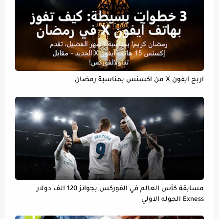
اربح ايفون X من اكسنس بمناسبة رمضان
مسابقة كأس العالم في الفوركس بجوائز 120 الف دولار
Exness الجوله الاولي