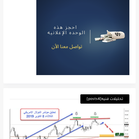
تحليلات فنيه[posts4]