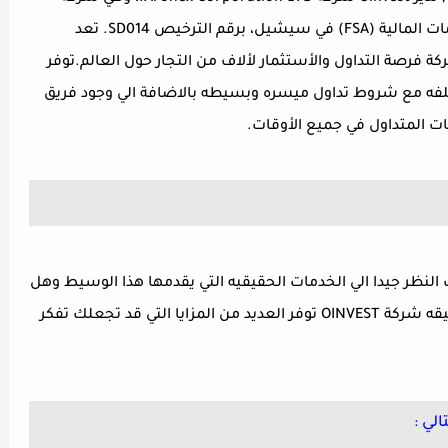
تأسست في سيشيل، تخضع لرقابة هيئة الخدمات المالية (FSA) في سيشيل، برقم الترخيص SD014. تعد
الشركة فرصة التداول والأستثمار لألاف من التجار حول العالم.توفر
كثر من 350 أداة تداول مختلفه مع شروط تداول ميسره وبسيطه بالاضافة الي وجود فريق
ات المتداول في جميع الأوقات.
النظر جيدا الي الخدمات الحقيقيه التي يقدمها هذا الوسيط وهل
تلائم وتناسب احتياجاتك كمتداول او لا, في الحقيقه شركة OINVEST توفر العديد من المزايا التي قد تجعلك تفكر