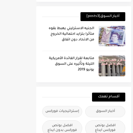
أخبار السوق[posts3]
الجنيه الاسترليني يهبط بقوه
متأثرا بتزايد احتمالية الخروج
من الاتحاد دون اتفاق
متابعة لقرار الفائدة الأمريكية
الليلة وتأُثيره على السوق
يونيو 2019
أقسام تهمك
أخبار السوق
إستراتيجيات فوركس
افضل بونص
افضل بونص
فوركس ايداع
فوركس بدون ايداع