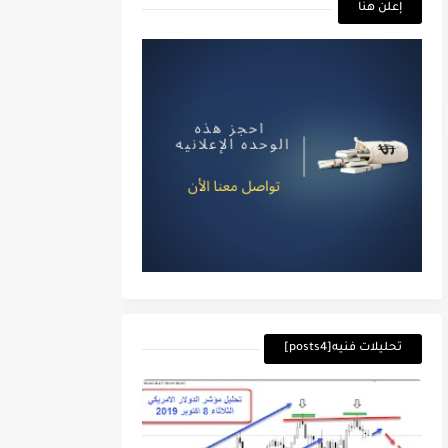
إعلن هنا
تحليلات فنيه[posts4]