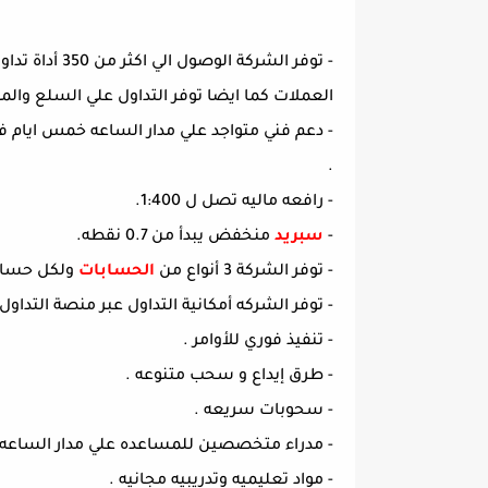
- توفر الشركة
العملات كما ايضا توفر التداول علي السلع وا
.
- رافعه ماليه تصل ل 1:400.
-
سبريد
منخفض يبدأ من 0.7 نقطه.
- توفر الشركة 3 أنواع من
الحسابات
ولكل حساب م
- توفر الشركه أمكانية التداول عبر منصة التداول الاشهر MT4 وتوفر ايضا منصة ويب تريد
- تنفيذ فوري للأوامر .
- طرق إيداع و سحب متنوعه .
- سحوبات سريعه .
- مدراء متخصصين للمساعده علي مدار الساعه 
- مواد تعليميه وتدريبيه مجانيه .