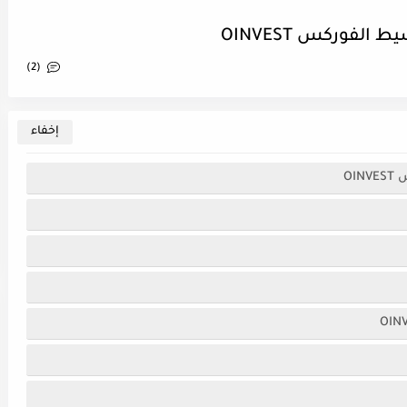
فوركس OINVEST
(2)
OI