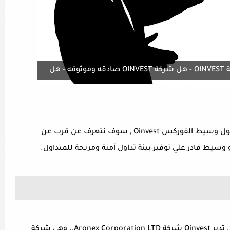
تقييم شركة OINVEST - مميزات شركة OINVEST - هل شركة OINVEST صادقه وموثوقه - هل
OINVE نصابة
في هذا الموضوع نتطرق الي معلومات شامله حول وسيط الفوركس Oinvest , سوف نتعرف عن قرب عن
وسيط قادر علي توفير بيئة تداول آمنة ومريحة للمتداول.
إن OINVEST هي شركة رائده في مجال الوساطه , تدير Oinvest شركة Aronex Corporation LTD.، وهي شركة