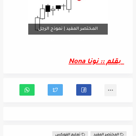
المختصر المفيد | نموذج الرجل
المشنوق وكيفية التداول عليه
بقلم :: نونا Nona
المختصر المفيد
تعليم الفوركس