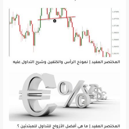
المختصر المفيد | نموذج الرأس والكتفين وشرح التداول عليه
المختصر المفيد | ما هى أفضل الأزواج للتداول للمبتدئين ؟