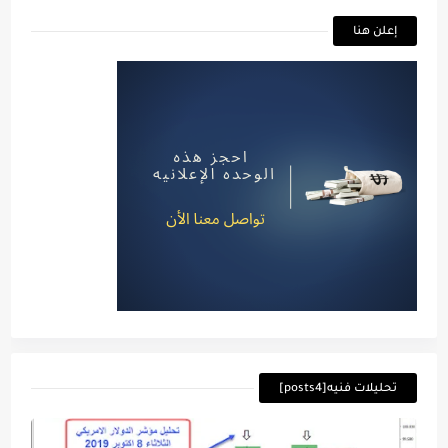
إعلن هنا
تحليلات فنيه[posts4]